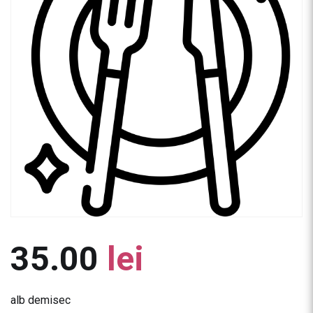
35.00
lei
alb demisec