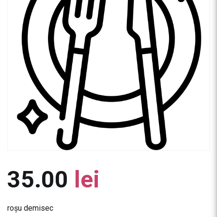
35.00
lei
roșu demisec