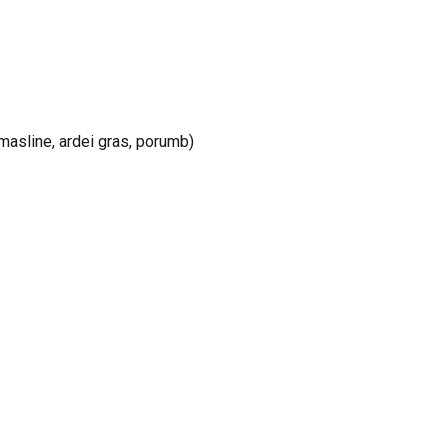
i
 masline, ardei gras, porumb)