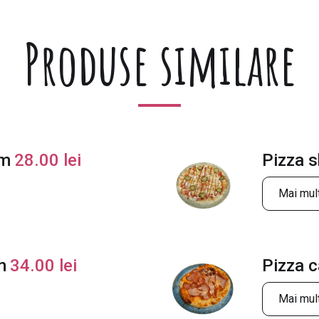
Produse similare
cm
28.00
lei
Pizza 
Mai mult
m
34.00
lei
Pizza 
Mai mult