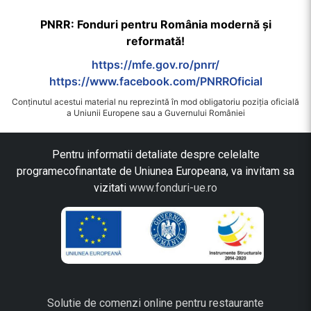
PNRR: Fonduri pentru România modernă și
reformată!
https://mfe.gov.ro/pnrr/
https://www.facebook.com/PNRROficial
Conținutul acestui material nu reprezintă în mod obligatoriu poziția oficială
a Uniunii Europene sau a Guvernului României
Pentru informatii detaliate despre celelalte
programecofinantate de Uniunea Europeana, va invitam sa
vizitati
www.fonduri-ue.ro
Solutie de comenzi online pentru restaurante