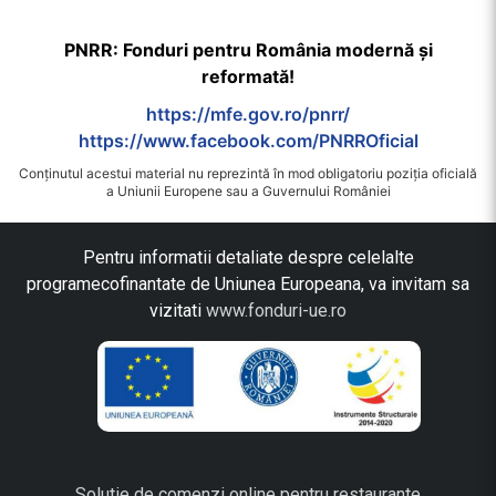
PNRR: Fonduri pentru România modernă și
reformată!
https://mfe.gov.ro/pnrr/
https://www.facebook.com/PNRROficial
Conținutul acestui material nu reprezintă în mod obligatoriu poziția oficială
a Uniunii Europene sau a Guvernului României
Pentru informatii detaliate despre celelalte
programecofinantate de Uniunea Europeana, va invitam sa
vizitati
www.fonduri-ue.ro
Solutie de comenzi online pentru restaurante